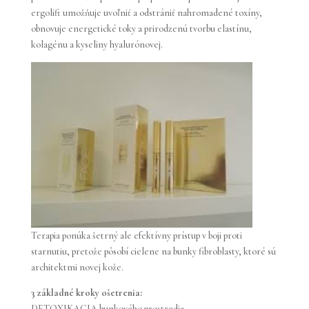
ergolift umožňuje uvoľniť a odstrániť nahromadené toxíny,
obnovuje energetické toky a prirodzenú tvorbu elastínu,
kolagénu a kyseliny hyalurónovej.
Terapia ponúka šetrný ale efektívny prístup v boji proti
starnutiu, pretože pôsobí cielene na bunky fibroblasty, ktoré sú
architektmi novej kože.
3 základné kroky ošetrenia:
DETOXIKACIA bunkového prostredia