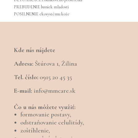
PREBUDENIE buniek mladosti
POSILNENIE ekosystému kože
Kde nás nájdete
Adresa:
Štúrova 1, Žilina
Tel. číslo:
0915 20 45 35
E-mail:
info@mmcare.sk
Čo u nás môžete využiť:
formovanie postavy,
odstraňovanie celulitídy,
zoštíhlenie,