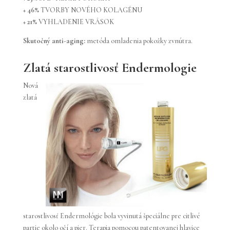
+ 46%
TVORBY NOVÉHO KOLAGÉNU
+ 21%
VYHLADENIE VRÁSOK
Skutočný anti-aging:
metóda omladenia pokožky zvnútra.
Zlatá starostlivosť Endermologie
Nová
zlatá
starostlivosť Endermológie bola vyvinutá špeciálne pre citlivé
partie okolo očí a pier. Terapia pomocou patentovanej hlavice