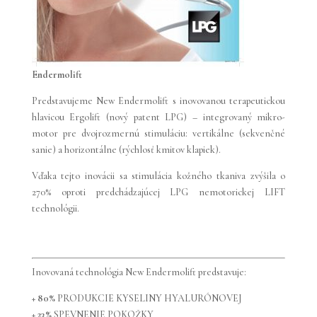
Endermolift
Predstavujeme New Endermolift s inovovanou terapeutickou
hlavicou Ergolift (nový patent LPG) – integrovaný mikro-
motor pre dvojrozmernú stimuláciu: vertikálne (sekvenčné
sanie) a horizontálne (rýchlosť kmitov klapiek).
Vďaka tejto inovácii sa stimulácia kožného tkaniva zvýšila o
270% oproti predchádzajúcej LPG nemotorickej LIFT
technológii.
Inovovaná technológia New Endermolift predstavuje:
+ 80%
PRODUKCIE KYSELINY HYALURÓNOVEJ
+ 23%
SPEVNENIE POKOŽKY