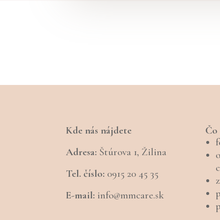
Kde nás nájdete
Čo 
f
Adresa:
Štúrova 1, Žilina
c
Tel. číslo:
0915 20 45 35
z
p
E-mail:
info@mmcare.sk
p