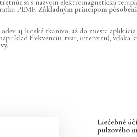
tretnúť sa s názvom elektromagnetická terapi
skratka PEMF.
Základným princípom pôsobenia 
dev aj ľudské tkanivo, až do miesta aplikácie.
apríklad frekvenciu, tvar, intenzitu), vďaka
vy.
Liečebné úč
pulzového m