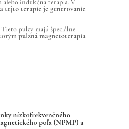
a alebo indukčná terapia. V
tejto terapie je generovanie
 Tieto pulzy majú špeciálne
 ktorým
pulzná magnetoterapia
inky nízkofrekvenčného
agnetického poľa (NPMP) a