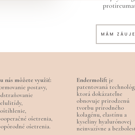
protireuma
MÁM ZÁUJ
u nás môžete využiť:
Endermolift
je
patentovaná technológi
ormovanie postavy,
ktorá dokázateľne
odstraňovanie
obnovuje prirodzenú
elulitídy,
tvorbu prírodného
oštíhlenie,
kolagénu, elastínu a
ooperačné ošetrenia,
kyseliny hyalurónovej
opôrodné ošetrenia.
neinvazívne a bezboles