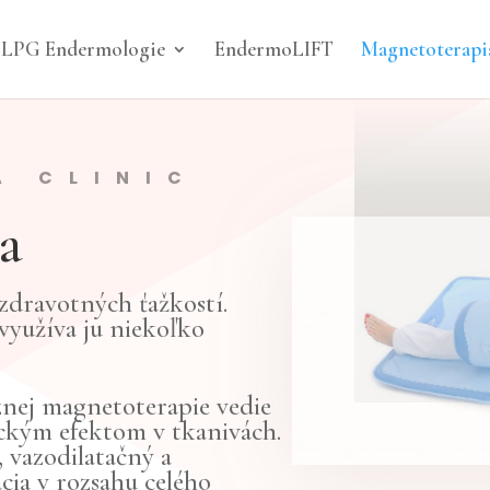
LPG Endermologie
EndermoLIFT
Magnetoterapi
A CLINIC
a
zdravotných ťažkostí.
 využíva ju niekoľko
znej magnetoterapie vedie
ckým efektom v tkanivách.
, vazodilatačný a
ácia v rozsahu celého