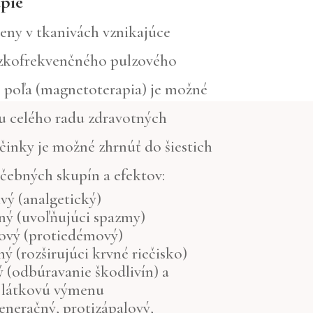
pie
eny v tkanivách vznikajúce
zkofrekvenčného pulzového
poľa (magnetoterapia) je možné
 u celého radu zdravotných
inky je možné zhrnúť do šiestich
ečebných skupín a efektov:
ivý (analgetický)
ný (uvoľňujúci spazmy)
ový (protiedémový)
ný (rozširujúci krvné riečisko)
 (odbúravanie škodlivín) a
i látkovú výmenu
generačný, protizápalový,