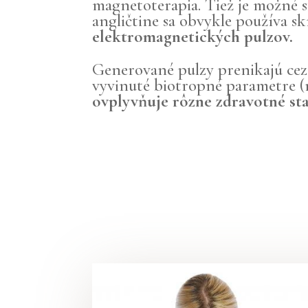
magnetoterapia. Tiež je možné s
angličtine sa obvykle používa 
elektromagnetických pulzov.
Generované pulzy prenikajú cez o
vyvinuté biotropné parametre (n
ovplyvňuje rôzne zdravotné sta