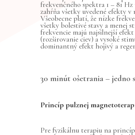
frekvenčného spektra 1 – 81 Hz 
zahŕňa všetky uvedené efekty v 
Všeobecne platí, že nízke frekve
všetky bolestivé stavy a menej s
frekvencie majú najsilnejší efek
(rozširovanie ciev) a vysoké sti
dominantný efekt hojivý a rege
30 minút ošetrania – jedno 
Princíp pulznej magnetotera
Pre fyzikálnu terapiu na princí