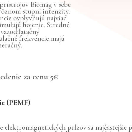
prístrojov Biomag v sebe
rôznom stupni intenzity.
ncie ovplyvňujú najviac
timulujú hojenie. Stredné
t vazodilatačný
mulačné frekvencie majú
neračný.
sedenie za cenu 5€
pie (PEMF)
pe elektromagnetických pulzov sa najčastejšie 