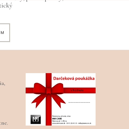
tický
EM
a,
tne.