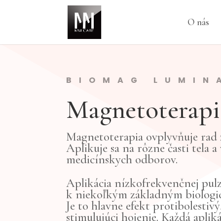
O nás
BIOMAG LUMIN
Magnetoterapi
Magnetoterapia ovplyvňuje rad 
Aplikuje sa na rôzne časti tela a
medicínskych odborov.
Aplikácia nízkofrekvenčnej pul
k niekoľkým základným biologi
Je to hlavne efekt protibolestivý
stimulujúci hojenie. Každá aplik