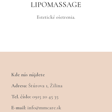
LIPOMASSAGE
Estetické ošetrenia.
Kde nás nájdete
Adresa:
Štúrova 1, Žilina
Tel. číslo:
0915 20 45 35
E-mail:
info@mmcare.sk