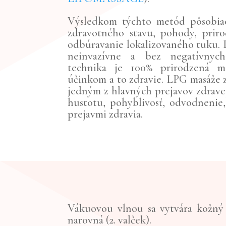
Výsledkom týchto metód pôsobiac
zdravotného stavu, pohody, priro
odbúravanie lokalizovaného tuku. 
neinvazívne a bez negatívnych
technika je 100% prirodzená m
účinkom a to zdravie. LPG masáže zl
jedným z hlavných prejavov zdravej
hustotu, pohyblivosť, odvodnenie,
prejavmi zdravia.
Vákuovou vlnou sa vytvára kožný z
narovná (2. valček).