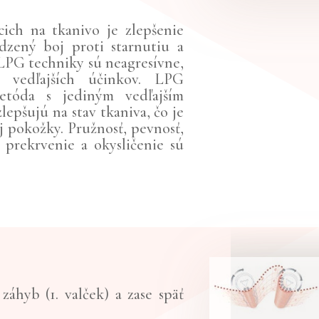
ich na tkanivo je zlepšenie
dzený boj proti starnutiu a
LPG techniky sú neagresívne,
 vedľajších účinkov. LPG
etóda s jediným vedľajším
epšujú na stav tkaniva, čo je
 pokožky. Pružnosť, pevnosť,
 prekrvenie a okysličenie sú
áhyb (1. valček) a zase späť