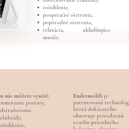
odstraňovanie celulitídy,
zoštíhlenie,
pooperačné ošetrenia,
popôrodné ošetrenia,
relaxácia, ukľudňujúce
masáže.
u nás môžete využiť:
Endermolift
je
patentovaná technológi
ormovanie postavy,
ktorá dokázateľne
odstraňovanie
obnovuje prirodzenú
elulitídy,
tvorbu prírodného
oštíhlenie,
kolagénu, elastínu a