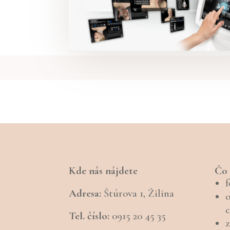
Kde nás nájdete
Čo 
f
Adresa:
Štúrova 1, Žilina
c
Tel. číslo:
0915 20 45 35
z