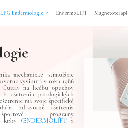
LPG Endermologie
EndermoLIFT
Magnetoterapi
ogie
nika mechanickej stimulácie
prvotne vyvinutá v roku 1986
 Guitay na liečbu opuchov
á k ošetreniu patologických
šetrenie má svoje špecifické
zahŕňa zdravotné ošetrenia
športové programy
krásy (
ENDERMOLIFT
a