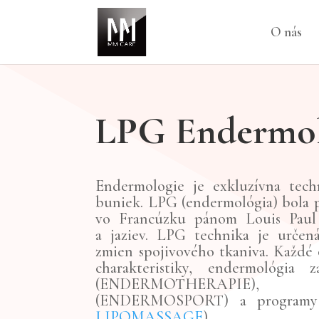
O nás
LPG Endermol
Endermologie je exkluzívna tech
buniek. LPG (endermológia) bola 
vo Francúzku pánom Louis Paul
a jaziev. LPG technika je určen
zmien spojivového tkaniva. Každé o
charakteristiky, endermológia 
(ENDERMOTHERAPIE), 
(ENDERMOSPORT) a programy 
LIPOMASSAGE
).