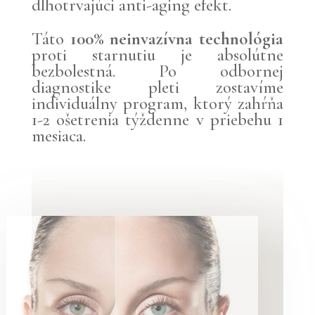
dlhotrvajúci anti-aging efekt.
Táto
100% neinvazívna technológia
proti starnutiu je absolútne
bezbolestná. Po odbornej
diagnostike pleti zostavíme
individuálny program, ktorý zahŕňa
1-2 ošetrenia týždenne v priebehu 1
mesiaca.